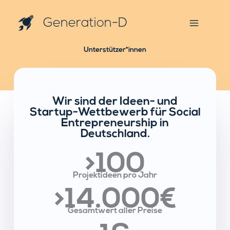
Zum
Inhalt
Generation-D
springen
Main
Menu
Unterstützer*innen
Wir sind der Ideen- und
Startup-Wettbewerb für Social
Entrepreneurship in
Deutschland.
>100
Projektideen pro Jahr
>14.000
€
Gesamtwert aller Preise